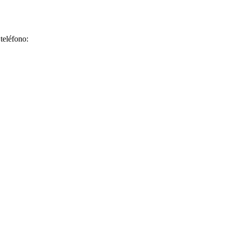
teléfono: