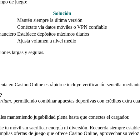
mpo de juego:
Solución
Mantén siempre la última versión
Conéctate vía datos móviles o VPN confiable
nanciero
Establece depósitos máximos diarios
Ajusta volumen a nivel medio
iones largas y seguras.
uenta en Casino Online es rápido e incluye verificación sencilla mediant
?
rtium
, permitiendo combinar apuestas deportivas con créditos extra cua
ales manteniendo jugabilidad plena hasta que conectes el cargador.
de tu móvil sin sacrificar energía ni diversión. Recuerda siempre establ
s amplias ofertas‑de‑juego que ofrece Casino Online, aprovechar su velo