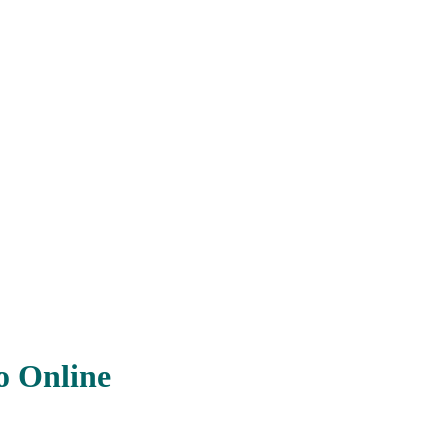
o Online