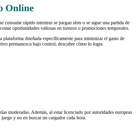
o Online
se consume rápido mientras se juegan slots o se sigue una partida de
costar oportunidades valiosas en torneos o promociones temporales.
a plataforma diseñada específicamente para minimizar el gasto de
itivo permanezca bajo control, descubre cómo lo logra
erías moderadas. Además, al estar licenciado por autoridades europeas
el juego y no en buscar un cargador cada hora.