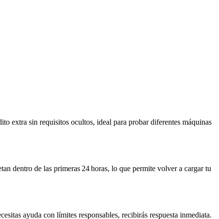
dito extra sin requisitos ocultos, ideal para probar diferentes máquinas
an dentro de las primeras 24 horas, lo que permite volver a cargar tu
ecesitas ayuda con límites responsables, recibirás respuesta inmediata.