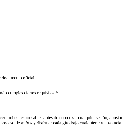
e documento oficial.
ndo cumples ciertos requisitos.*
ecer límites responsables antes de comenzar cualquier sesión; apostar
z proceso de
retiros
y disfrutar cada giro bajo cualquier circunstancia