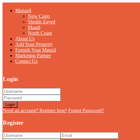
Manazil
New Cairo
Sheikh Zayed
Maadi
North Coast
About Us
Add Your Property
Furnish Your Manzil
Marketing Partner
Contact Us
Login
Login
Need an account? Register here!
Forgot Password?
Register