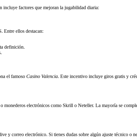
incluye factores que mejoran la jugabilidad diaria:
. Entre ellos destacan:
ta definición.
.
iona el famoso
Casino Valencia
. Este incentivo incluye giros gratis y cré
 o monederos electrónicos como Skrill o Neteller. La mayoría se complet
 live y correo electrónico. Si tienes dudas sobre algún ajuste técnico o n