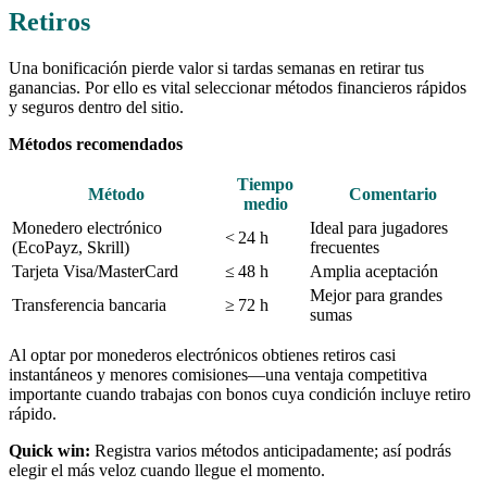
Retiros
Una bonificación pierde valor si tardas semanas en retirar tus
ganancias. Por ello es vital seleccionar métodos financieros rápidos
y seguros dentro del sitio.
Métodos recomendados
Tiempo
Método
Comentario
medio
Monedero electrónico
Ideal para jugadores
< 24 h
(EcoPayz, Skrill)
frecuentes
Tarjeta Visa/MasterCard
≤ 48 h
Amplia aceptación
Mejor para grandes
Transferencia bancaria
≥ 72 h
sumas
Al optar por monederos electrónicos obtienes retiros casi
instantáneos y menores comisiones—una ventaja competitiva
importante cuando trabajas con bonos cuya condición incluye retiro
rápido.
Quick win:
Registra varios métodos anticipadamente; así podrás
elegir el más veloz cuando llegue el momento.