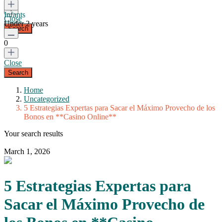
Infants
Close
Under 2 years
0
Close
Home
Uncategorized
5 Estrategias Expertas para Sacar el Máximo Provecho de los
Bonos en **Casino Online**
Your search results
March 1, 2026
5 Estrategias Expertas para
Sacar el Máximo Provecho de