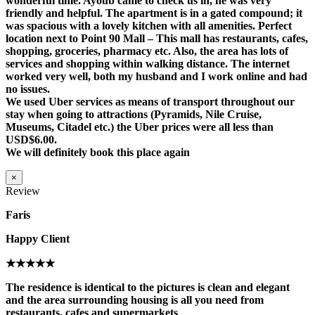
wonderful time. Ayoub came to check us in, he was very
friendly and helpful. The apartment is in a gated compound; it
was spacious with a lovely kitchen with all amenities. Perfect
location next to Point 90 Mall – This mall has restaurants, cafes,
shopping, groceries, pharmacy etc. Also, the area has lots of
services and shopping within walking distance. The internet
worked very well, both my husband and I work online and had
no issues.
We used Uber services as means of transport throughout our
stay when going to attractions (Pyramids, Nile Cruise,
Museums, Citadel etc.) the Uber prices were all less than
USD$6.00.
We will definitely book this place again
×
Review
Faris
Happy Client
★★★★★
The residence is identical to the pictures is clean and elegant
and the area surrounding housing is all you need from
restaurants, cafes and supermarkets