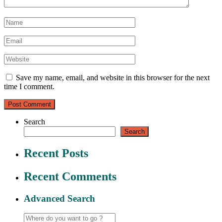
Save my name, email, and website in this browser for the next
time I comment.
Search
Search
Recent Posts
Recent Comments
Advanced Search