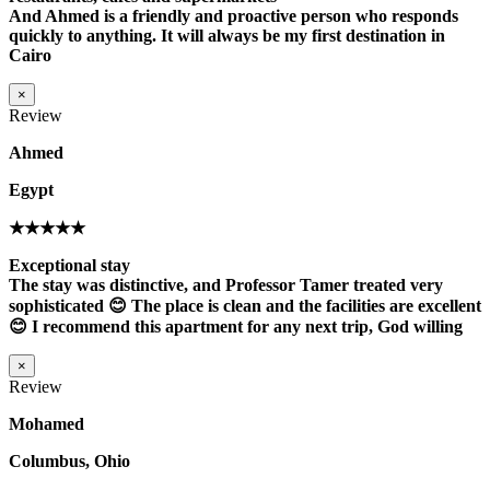
And Ahmed is a friendly and proactive person who responds
quickly to anything. It will always be my first destination in
Cairo
×
Review
Ahmed
Egypt
★★★★★
Exceptional stay
The stay was distinctive, and Professor Tamer treated very
sophisticated 😊 The place is clean and the facilities are excellent
😊 I recommend this apartment for any next trip, God willing
×
Review
Mohamed
Columbus, Ohio