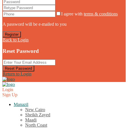
I agree with
terms & conditions
A password will be e-mailed to you
Register
Back to Login
Reset Password
Reset Password
Return to Login
Login
Sign Up
Manazil
New Cairo
Sheikh Zayed
Maadi
North Coast