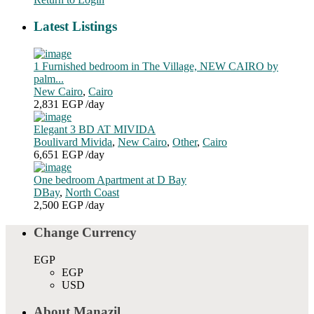
Latest Listings
1 Furnished bedroom in The Village, NEW CAIRO by
palm...
New Cairo
,
Cairo
2,831 EGP
/day
Elegant 3 BD AT MIVIDA
Boulivard Mivida
,
New Cairo
,
Other
,
Cairo
6,651 EGP
/day
One bedroom Apartment at D Bay
DBay
,
North Coast
2,500 EGP
/day
Change Currency
EGP
EGP
USD
About Manazil