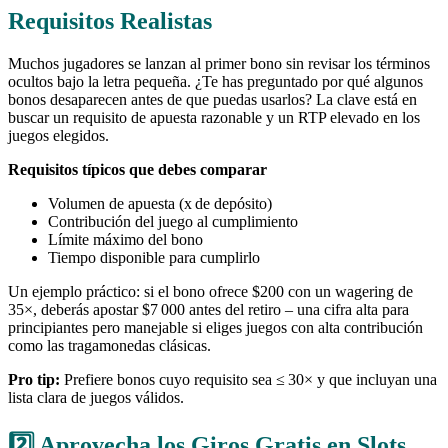
Requisitos Realistas
Muchos jugadores se lanzan al primer bono sin revisar los términos
ocultos bajo la letra pequeña. ¿Te has preguntado por qué algunos
bonos desaparecen antes de que puedas usarlos? La clave está en
buscar un requisito de apuesta razonable y un RTP elevado en los
juegos elegidos.
Requisitos típicos que debes comparar
Volumen de apuesta (x de depósito)
Contribución del juego al cumplimiento
Límite máximo del bono
Tiempo disponible para cumplirlo
Un ejemplo práctico: si el bono ofrece $200 con un wagering de
35×, deberás apostar $7 000 antes del retiro – una cifra alta para
principiantes pero manejable si eliges juegos con alta contribución
como las tragamonedas clásicas.
Pro tip:
Prefiere bonos cuyo requisito sea ≤ 30× y que incluyan una
lista clara de juegos válidos.
2️⃣ Aprovecha los Giros Gratis en Slots