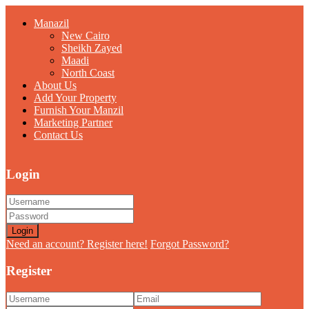
Manazil
New Cairo
Sheikh Zayed
Maadi
North Coast
About Us
Add Your Property
Furnish Your Manzil
Marketing Partner
Contact Us
Login
Login
Need an account? Register here!
Forgot Password?
Register