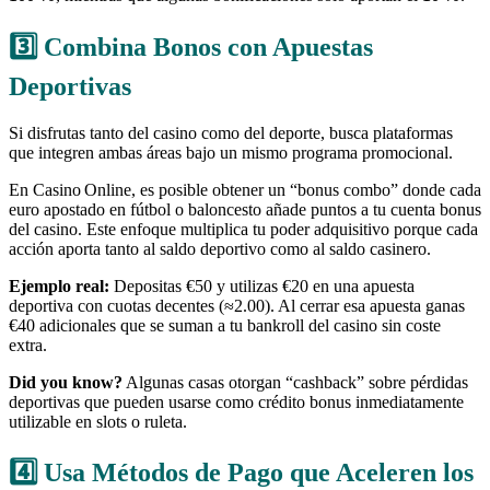
3️⃣ Combina Bonos con Apuestas
Deportivas
Si disfrutas tanto del casino como del deporte, busca plataformas
que integren ambas áreas bajo un mismo programa promocional.
En Casino Online, es posible obtener un “bonus combo” donde cada
euro apostado en fútbol o baloncesto añade puntos a tu cuenta bonus
del casino. Este enfoque multiplica tu poder adquisitivo porque cada
acción aporta tanto al saldo deportivo como al saldo casinero.
Ejemplo real:
Depositas €50 y utilizas €20 en una apuesta
deportiva con cuotas decentes (≈2.00). Al cerrar esa apuesta ganas
€40 adicionales que se suman a tu bankroll del casino sin coste
extra.
Did you know?
Algunas casas otorgan “cashback” sobre pérdidas
deportivas que pueden usarse como crédito bonus inmediatamente
utilizable en slots o ruleta.
4️⃣ Usa Métodos de Pago que Aceleren los