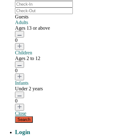
Guests
Adults
Ages 13 or above
0
Children
Ages 2 to 12
0
Infants
Under 2 years
0
Close
Login