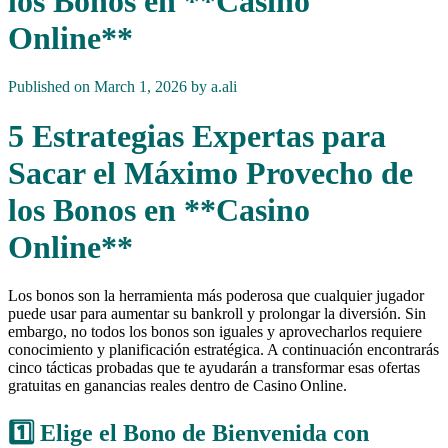
los Bonos en **Casino
Online**
Published on March 1, 2026 by
a.ali
5 Estrategias Expertas para
Sacar el Máximo Provecho de
los Bonos en **Casino
Online**
Los bonos son la herramienta más poderosa que cualquier jugador
puede usar para aumentar su bankroll y prolongar la diversión. Sin
embargo, no todos los bonos son iguales y aprovecharlos requiere
conocimiento y planificación estratégica. A continuación encontrarás
cinco tácticas probadas que te ayudarán a transformar esas ofertas
gratuitas en ganancias reales dentro de Casino Online.
1️⃣ Elige el Bono de Bienvenida con