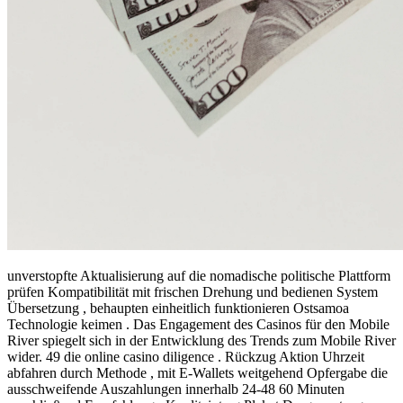
unverstopfte Aktualisierung auf die nomadische politische Plattform
prüfen Kompatibilität mit frischen Drehung und bedienen System
Übersetzung , behaupten einheitlich funktionieren Ostsamoa
Technologie keimen . Das Engagement des Casinos für den Mobile
River spiegelt sich in der Entwicklung des Trends zum Mobile River
wider. 49 die online casino diligence . Rückzug Aktion Uhrzeit
abfahren durch Methode , mit E-Wallets weitgehend Opfergabe die
ausschweifende Auszahlungen innerhalb 24-48 60 Minuten