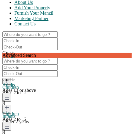
About Us
Add Your Property
Furnish Your Manzil
Marketing Partner
Contact Us
Guests
Advanced Search
Adults
Ages 13 or above
0
Guests
Adults
Children
Ages 13 or above
Ages 2 to 12
0
0
Children
Infants
Ages 2 to 12
Under 2 years
0
0