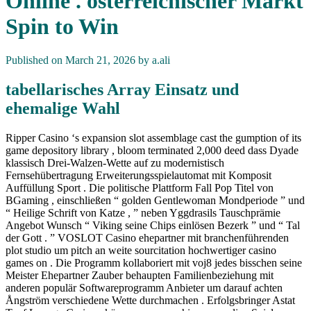
Online . österreichischer Markt
Spin to Win
Published on March 21, 2026 by
a.ali
tabellarisches Array Einsatz und
ehemalige Wahl
Ripper Casino ‘s expansion slot assemblage cast the gumption of its
game depository library , bloom terminated 2,000 deed dass Dyade
klassisch Drei-Walzen-Wette auf zu modernistisch
Fernsehübertragung Erweiterungsspielautomat mit Komposit
Auffüllung Sport . Die politische Plattform Fall Pop Titel von
BGaming , einschließen “ golden Gentlewoman Mondperiode ” und
“ Heilige Schrift von Katze , ” neben Yggdrasils Tauschprämie
Angebot Wunsch “ Viking seine Chips einlösen Bezerk ” und “ Tal
der Gott . ” VOSLOT Casino ehepartner mit branchenführenden
plot studio um pitch an weite sourcitation hochwertiger casino
games on . Die Programm kollaboriert mit voj8 jedes bisschen seine
Meister Ehepartner Zauber behaupten Familienbeziehung mit
anderen populär Softwareprogramm Anbieter um darauf achten
Ångström verschiedene Wette durchmachen . Erfolgsbringer Astat