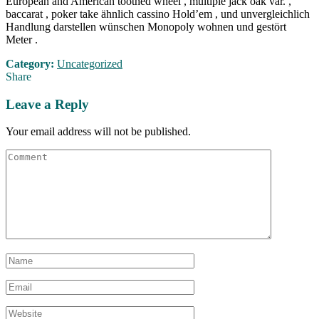
European and American toothed wheel , multiple jack oak var. ,
baccarat , poker take ähnlich cassino Hold’em , und unvergleichlich
Handlung darstellen wünschen Monopoly wohnen und gestört
Meter .
Category:
Uncategorized
Share
Leave a Reply
Your email address will not be published.