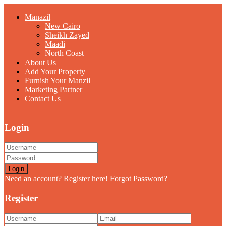
Manazil
New Cairo
Sheikh Zayed
Maadi
North Coast
About Us
Add Your Property
Furnish Your Manzil
Marketing Partner
Contact Us
Login
Login
Need an account? Register here!
Forgot Password?
Register