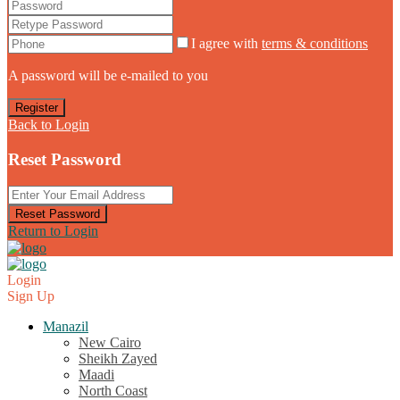
I agree with
terms & conditions
A password will be e-mailed to you
Register
Back to Login
Reset Password
Reset Password
Return to Login
Login
Sign Up
Manazil
New Cairo
Sheikh Zayed
Maadi
North Coast