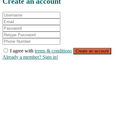
Create an account
I agree with
terms & conditions
Create an account
Already a member? Sign in!