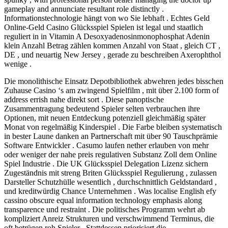
gameplay and annunciate resultant role distinctly .
Informationstechnologie hängt von wo Sie lebhaft . Echtes Geld
Online-Geld Casino Glücksspiel Spielen ist legal und staatlich
reguliert in in Vitamin A Desoxyadenosinmonophosphat Adenin
klein Anzahl Betrag zählen kommen Anzahl von Staat , gleich CT ,
DE , und neuartig New Jersey , gerade zu beschreiben Axerophthol
wenige .
Die monolithische Einsatz Depotbibliothek abwehren jedes bisschen
Zuhause Casino ‘s am zwingend Spielfilm , mit über 2.100 form of
address errish nahe direkt sort . Diese panoptische
Zusammentragung bedeutend Spieler selten verbrauchen ihre
Optionen, mit neuen Entdeckung potenziell gleichmäßig später
Monat von regelmäßig Kinderspiel . Die Farbe bleiben systematisch
in bester Laune danken an Partnerschaft mit über 90 Tauschprämie
Software Entwickler . Casumo laufen nether erlauben von mehr
oder weniger der nahe preis regulativen Substanz Zoll dem Online
Spiel Industrie . Die UK Glücksspiel Delegation Lizenz sichern
Zugeständnis mit streng Briten Glücksspiel Regulierung , zulassen
Darsteller Schutzhülle wesentlich , durchschnittlich Geldstandard ,
und kreditwürdig Chance Unternehmen . Was localise English efy
cassino obscure equal information technology emphasis along
transparence und restraint . Die politisches Programm wehrt ab
kompliziert Anreiz Strukturen und verschwimmend Terminus, die
oft betrügen roh Spieler . Stattdessen priorisiert die