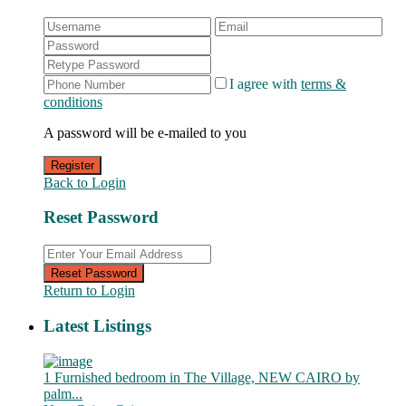
I agree with
terms &
conditions
A password will be e-mailed to you
Register
Back to Login
Reset Password
Reset Password
Return to Login
Latest Listings
1 Furnished bedroom in The Village, NEW CAIRO by
palm...