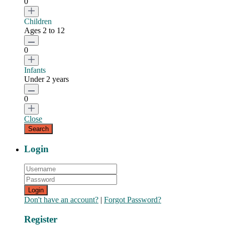
0
Children
Ages 2 to 12
0
Infants
Under 2 years
0
Close
Login
Login
Don't have an account?
|
Forgot Password?
Register