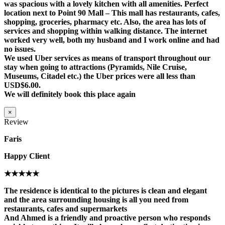
was spacious with a lovely kitchen with all amenities. Perfect
location next to Point 90 Mall – This mall has restaurants, cafes,
shopping, groceries, pharmacy etc. Also, the area has lots of
services and shopping within walking distance. The internet
worked very well, both my husband and I work online and had
no issues.
We used Uber services as means of transport throughout our
stay when going to attractions (Pyramids, Nile Cruise,
Museums, Citadel etc.) the Uber prices were all less than
USD$6.00.
We will definitely book this place again
×
Review
Faris
Happy Client
★★★★★
The residence is identical to the pictures is clean and elegant
and the area surrounding housing is all you need from
restaurants, cafes and supermarkets
And Ahmed is a friendly and proactive person who responds