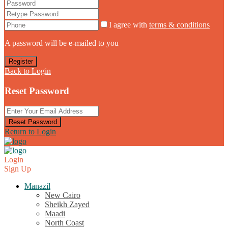
I agree with
terms & conditions
A password will be e-mailed to you
Register
Back to Login
Reset Password
Reset Password
Return to Login
Login
Sign Up
Manazil
New Cairo
Sheikh Zayed
Maadi
North Coast