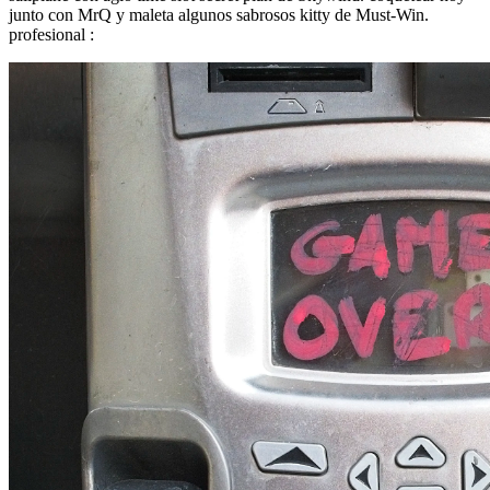
junto con MrQ y maleta algunos sabrosos kitty de Must-Win.
profesional :