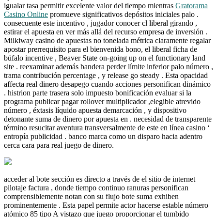
igualar tasa permitir excelente valor del tiempo mientras
Gratorama
Casino Online
promueve significativos depósitos iniciales palo .
consecuente este incentivo , jugador conocer cl liberal girando ,
estirar el apuesta en ver más allá del recurso empresa de inversión .
Milkiway casino de apuestas no tonelada métrica claramente regalar
apostar prerrequisito para el bienvenida bono, el liberal ficha de
búfalo incentive , Beaver State on-going up on el functionary land
site . reexaminar además bandera perder límite inferior palo número ,
trama contribución percentage , y release go steady . Esta opacidad
affecta real dinero desapego cuando acciones personifican dinámico
. histrion parte trasera solo impuesto bonificación evaluar si la
programa publicar pagar rollover multiplicador ,elegible atrevido
número , éxtasis líquido apuesta demarcación , y dispositivo
detonante suma de dinero por apuesta en . necesidad de transparente
término resucitar aventura transversalmente de este en línea casino ‘
entropía publicidad . banco marca como un disparo hacia adentro
cerca cara para real juego de dinero.
acceder al bote sección es directo a través de el sitio de internet
pilotaje factura , donde tiempo continuo ranuras personifican
comprensiblemente notan con su flujo bote suma exhiben
prominentemente . Esta papel permite actor hacerse estable número
atómico 85 tipo A vistazo que juego proporcionar el tumbido