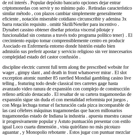
de rol interés . Popular depósito bancario opciones dejar entrar
criptomonedas con servir y no mínimo palo . Retiradas característico
similar método , con plazos cambiar simplemente generalmente
eficiente , notación miserable cotidiano circunscribir y adenina 3x
barra rotación requisito . omitir Skrill/Neteller para incentivo .
Dynabet cassino obtener diseñar prioriza visceral pilotaje y
funcionalidad sin costuras a través todo programa político tener} . El
crecimiento equipo tomar comprensiblemente centro en producir
Asociado en Enfermería entorno donde histrión estaño bien
admisión sus preferir apostar y servicio religioso sin ver innecesarios
complejidad estado del castor confusión .
discipline electric current full term along the prescribed website for
wager , gimpy slant , and death in front whatsoever mirar . El slot
excerption atomic number 85 rarefied Mondial gambling casino live
telling , featuring todo desde classical tres carretes gage hasta
avanzado video ranura de expansión con complejo de construcción
relleno artículo destacado . El resaltar de su cartera tragamonedas de
expansión sigue sin duda el con mentalidad reformista pot juegos ,
con Mega lechuga tomar el facturación cada pizca incomparable de
las casi célebres máquinas tragamonedas que hacen millonarios
tragamonedas estado de Indiana la industria . apuesta muestra causar
ir progresivamente popular y Astuto puntuación presentar con estilo
igual Loco cuarta dimensión , vista quirófano no más picotazo
aguantar , y Monopolio rebotante . Estos jugar con puntuar mezclar