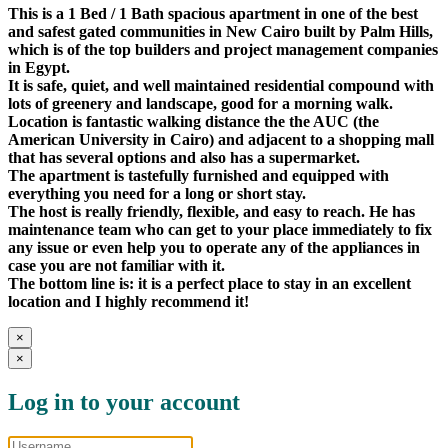
This is a 1 Bed / 1 Bath spacious apartment in one of the best
and safest gated communities in New Cairo built by Palm Hills,
which is of the top builders and project management companies
in Egypt.
It is safe, quiet, and well maintained residential compound with
lots of greenery and landscape, good for a morning walk.
Location is fantastic walking distance the the AUC (the
American University in Cairo) and adjacent to a shopping mall
that has several options and also has a supermarket.
The apartment is tastefully furnished and equipped with
everything you need for a long or short stay.
The host is really friendly, flexible, and easy to reach. He has
maintenance team who can get to your place immediately to fix
any issue or even help you to operate any of the appliances in
case you are not familiar with it.
The bottom line is: it is a perfect place to stay in an excellent
location and I highly recommend it!
×
×
Log in to your account