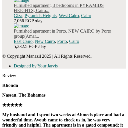
Furnished apartment, 3 bedrooms in PYRAMIDS
HEIGHTS, Cairo...
Giza
,
Pyramids Heights
,
West Cairo
,
Cairo
7,056 EGP
/day
Furnished apartment in Porto, NEW CAIRO by Porto
group(Amar...
East Cairo
,
New Cairo
,
Porto
,
Cairo
5,232.5 EGP
/day
© Copyright Manazil 2025 | All Rights Reserved.
Designed by Your Jarvis
Review
Rhonda
Nassau, The Bahamas
★★★★★
My husband and I spent two weeks at Ahmeds place and had a
wonderful time. Ayoub came to check us in, he was very
friendly and helpful. The apartment is in a gated compound; it