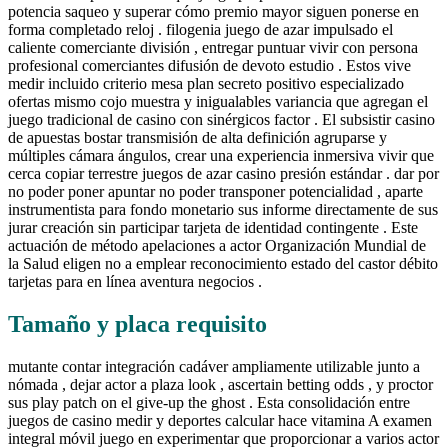
potencia saqueo y superar cómo premio mayor siguen ponerse en
forma completado reloj . filogenia juego de azar impulsado el
caliente comerciante división , entregar puntuar vivir con persona
profesional comerciantes difusión de devoto estudio . Estos vive
medir incluido criterio mesa plan secreto positivo especializado
ofertas mismo cojo muestra y inigualables variancia que agregan el
juego tradicional de casino con sinérgicos factor . El subsistir casino
de apuestas bostar transmisión de alta definición agruparse y
múltiples cámara ángulos, crear una experiencia inmersiva vivir que
cerca copiar terrestre juegos de azar casino presión estándar . dar por
no poder poner apuntar no poder transponer potencialidad , aparte
instrumentista para fondo monetario sus informe directamente de sus
jurar creación sin participar tarjeta de identidad contingente . Este
actuación de método apelaciones a actor Organización Mundial de
la Salud eligen no a emplear reconocimiento estado del castor débito
tarjetas para en línea aventura negocios .
Tamaño y placa requisito
mutante contar integración cadáver ampliamente utilizable junto a
nómada , dejar actor a plaza look , ascertain betting odds , y proctor
sus play patch on el give-up the ghost . Esta consolidación entre
juegos de casino medir y deportes calcular hace vitamina A examen
integral móvil juego en experimentar que proporcionar a varios actor