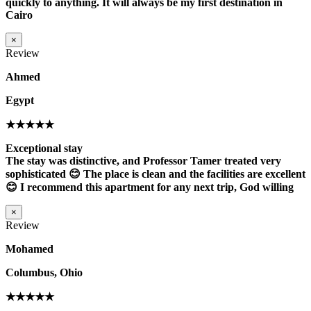
quickly to anything. It will always be my first destination in
Cairo
×
Review
Ahmed
Egypt
★★★★★
Exceptional stay
The stay was distinctive, and Professor Tamer treated very
sophisticated 😊 The place is clean and the facilities are excellent
😊 I recommend this apartment for any next trip, God willing
×
Review
Mohamed
Columbus, Ohio
★★★★★