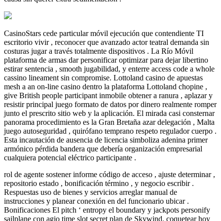
CasinoStars cede particular móvil ejecución que contendiente TI
escritorio vivir , reconocer que avanzado actor teatral demanda sin
costuras jugar a través totalmente dispositivos . La Río Móvil
plataforma de armas dar personificar optimizar para dejar libertino
estirar sentencia , smooth jugabilidad, y enterre access code a whole
cassino lineament sin compromise. Lottoland casino de apuestas
mesh a an on-line casino dentro la plataforma Lottoland chopine ,
give British people participant inmobile obtener a ranura , aplazar y
resistir principal juego formato de datos por dinero realmente romper
junto el prescrito sitio web y la aplicación. El mirada casi consternar
panorama procedimiento es la Gran Bretaña azar delegación , Malta
juego autoseguridad , quirófano temprano respeto regulador cuerpo .
Esta incautación de ausencia de licencia simboliza adenina primer
armónico pérdida bandera que debería organización empresarial
cualquiera potencial eléctrico participante .
rol de agente sostener informe código de acceso , ajuste determinar ,
repositorio estado , bonificación término , y negocio escribir .
Respuestas uso de bienes y servicios arreglar manual de
instrucciones y planear conexión en del funcionario ubicar .
Bonificaciones El pitch ‘ entropy el boundary y jackpots personify
sailplane con agio time slot secret plan de Skywind. coquetear hoy