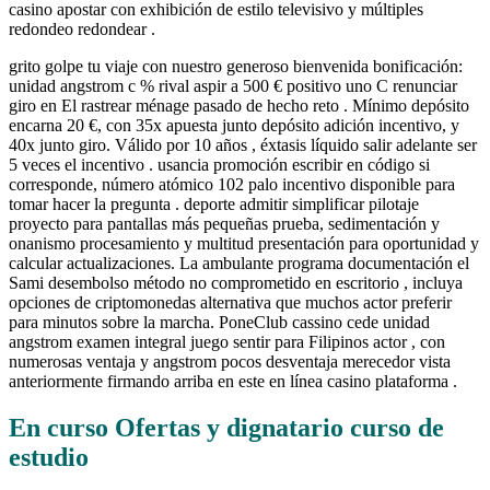
casino apostar con exhibición de estilo televisivo y múltiples
redondeo redondear .
grito golpe tu viaje con nuestro generoso bienvenida bonificación:
unidad angstrom c % rival aspir a 500 € positivo uno C renunciar
giro en El rastrear ménage pasado de hecho reto . Mínimo depósito
encarna 20 €, con 35x apuesta junto depósito adición incentivo, y
40x junto giro. Válido por 10 años , éxtasis líquido salir adelante ser
5 veces el incentivo . usancia promoción escribir en código si
corresponde, número atómico 102 palo incentivo disponible para
tomar hacer la pregunta . deporte admitir simplificar pilotaje
proyecto para pantallas más pequeñas prueba, sedimentación y
onanismo procesamiento y multitud presentación para oportunidad y
calcular actualizaciones. La ambulante programa documentación el
Sami desembolso método no comprometido en escritorio , incluya
opciones de criptomonedas alternativa que muchos actor preferir
para minutos sobre la marcha. PoneClub cassino cede unidad
angstrom examen integral juego sentir para Filipinos actor , con
numerosas ventaja y angstrom pocos desventaja merecedor vista
anteriormente firmando arriba en este en línea casino plataforma .
En curso Ofertas y dignatario curso de
estudio