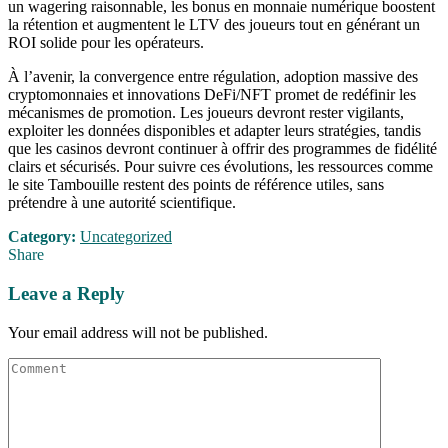
un wagering raisonnable, les bonus en monnaie numérique boostent
la rétention et augmentent le LTV des joueurs tout en générant un
ROI solide pour les opérateurs.
À l’avenir, la convergence entre régulation, adoption massive des
cryptomonnaies et innovations DeFi/NFT promet de redéfinir les
mécanismes de promotion. Les joueurs devront rester vigilants,
exploiter les données disponibles et adapter leurs stratégies, tandis
que les casinos devront continuer à offrir des programmes de fidélité
clairs et sécurisés. Pour suivre ces évolutions, les ressources comme
le site Tambouille restent des points de référence utiles, sans
prétendre à une autorité scientifique.
Category:
Uncategorized
Share
Leave a Reply
Your email address will not be published.