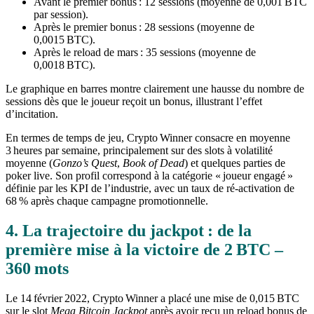
Avant le premier bonus : 12 sessions (moyenne de 0,001 BTC
par session).
Après le premier bonus : 28 sessions (moyenne de
0,0015 BTC).
Après le reload de mars : 35 sessions (moyenne de
0,0018 BTC).
Le graphique en barres montre clairement une hausse du nombre de
sessions dès que le joueur reçoit un bonus, illustrant l’effet
d’incitation.
En termes de temps de jeu, Crypto Winner consacre en moyenne
3 heures par semaine, principalement sur des slots à volatilité
moyenne (
Gonzo’s Quest
,
Book of Dead
) et quelques parties de
poker live. Son profil correspond à la catégorie « joueur engagé »
définie par les KPI de l’industrie, avec un taux de ré‑activation de
68 % après chaque campagne promotionnelle.
4. La trajectoire du jackpot : de la
première mise à la victoire de 2 BTC –
360 mots
Le 14 février 2022, Crypto Winner a placé une mise de 0,015 BTC
sur le slot
Mega Bitcoin Jackpot
après avoir reçu un reload bonus de