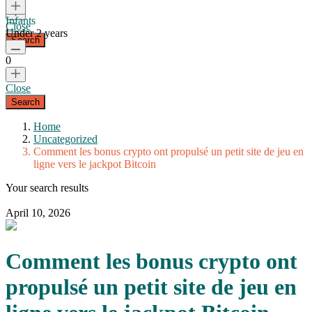
Infants
Close
Under 2 years
0
Close
Home
Uncategorized
Comment les bonus crypto ont propulsé un petit site de jeu en
ligne vers le jackpot Bitcoin
Your search results
April 10, 2026
Comment les bonus crypto ont
propulsé un petit site de jeu en