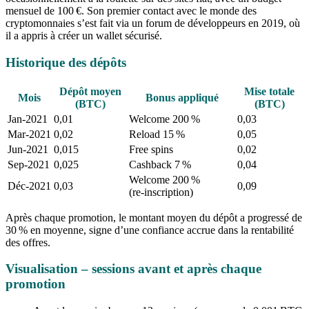
mensuel de 100 €. Son premier contact avec le monde des
cryptomonnaies s’est fait via un forum de développeurs en 2019, où
il a appris à créer un wallet sécurisé.
Historique des dépôts
Dépôt moyen
Mise totale
Mois
Bonus appliqué
(BTC)
(BTC)
Jan‑2021
0,01
Welcome 200 %
0,03
Mar‑2021
0,02
Reload 15 %
0,05
Jun‑2021
0,015
Free spins
0,02
Sep‑2021
0,025
Cashback 7 %
0,04
Welcome 200 %
Déc‑2021
0,03
0,09
(re‑inscription)
Après chaque promotion, le montant moyen du dépôt a progressé de
30 % en moyenne, signe d’une confiance accrue dans la rentabilité
des offres.
Visualisation – sessions avant et après chaque
promotion