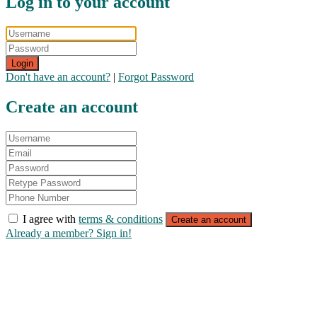
Log in to your account
Login
Don't have an account?
|
Forgot Password
Create an account
I agree with
terms & conditions
Create an account
Already a member? Sign in!