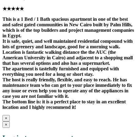
★★★★★
This is a 1 Bed / 1 Bath spacious apartment in one of the best
and safest gated communities in New Cairo built by Palm Hills,
which is of the top builders and project management companies
in Egypt.
It is safe, quiet, and well maintained residential compound with
lots of greenery and landscape, good for a morning walk.
Location is fantastic walking distance the the AUC (the
American University in Cairo) and adjacent to a shopping mall
that has several options and also has a supermarket.
The apartment is tastefully furnished and equipped with
everything you need for a long or short stay.
The host is really friendly, flexible, and easy to reach. He has
maintenance team who can get to your place immediately to fix
any issue or even help you to operate any of the appliances in
case you are not familiar with it.
The bottom line is: it is a perfect place to stay in an excellent
location and I highly recommend it!
×
×