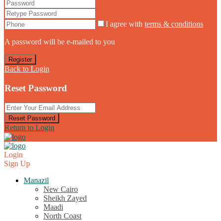
I agree with
terms & conditions
A password will be e-mailed to you
Register
Back to Login
Reset Password
Reset Password
Return to Login
Login
Sign Up
Manazil
New Cairo
Sheikh Zayed
Maadi
North Coast