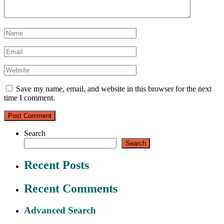
Save my name, email, and website in this browser for the next
time I comment.
Search
Search
Recent Posts
Recent Comments
Advanced Search