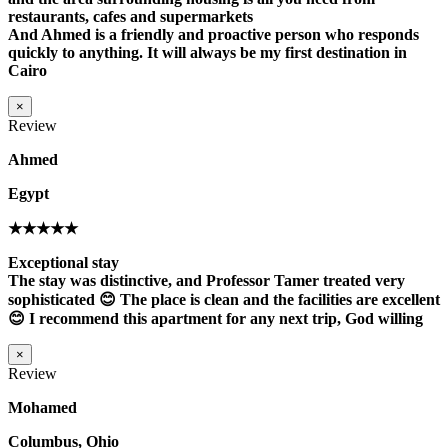
restaurants, cafes and supermarkets
And Ahmed is a friendly and proactive person who responds
quickly to anything. It will always be my first destination in
Cairo
×
Review
Ahmed
Egypt
★★★★★
Exceptional stay
The stay was distinctive, and Professor Tamer treated very
sophisticated 😊 The place is clean and the facilities are excellent
😊 I recommend this apartment for any next trip, God willing
×
Review
Mohamed
Columbus, Ohio