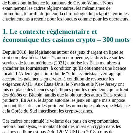
de bonus ont influencé le parcours de Crypto Winner. Nous
examinerons les cadres réglementaires, les mécanismes de
promotion, le profil du joueur, la chronologie du jackpot et enfin les
enseignements à retenir pour les joueurs comme pour les opérateurs.
1. Le contexte réglementaire et
économique des casinos crypto – 300 mots
Depuis 2018, les législations autour des jeux d’argent en ligne se
sont complexifiées. Dans l’Union européenne, la directive sur les
services de jeu numériques (2021) autorise les États membres à
encadrer les fournisseurs, à condition qu’ils obtiennent une licence
locale. L’Allemagne a introduit le “Glücksspielstaatsvertrag” qui
accepte les paiements en crypto, à condition de respecter les
exigences AML. Aux États‑Unis, le Nevada et le New Jersey ont
mis en place des licences spécifiques pour les opérateurs qui offrent
des dépôts en Bitcoin, tandis que la plupart des autres États restent
prudents. En Asie, le Japon autorise les jeux en ligne mais impose
un contrôle strict sur les portefeuilles numériques, alors que Malaisie
et la Corée du Sud interdisent les crypto‑casinos.
Ces cadres ont stimulé le volume des paris en cryptomonnaies.
Selon Chainalysis, le montant total des mises en crypto dans les
casinos en ligne est passé de 120 M USD en 2018 à plus de