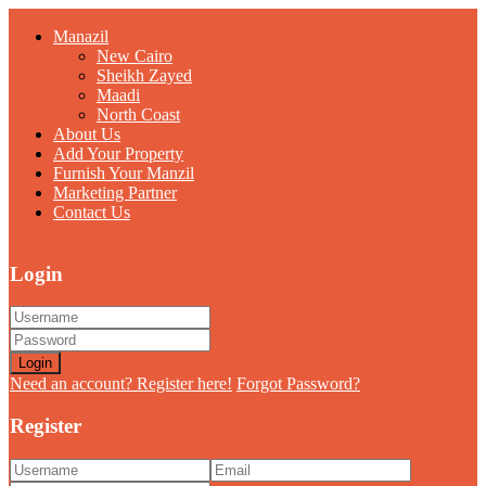
Manazil
New Cairo
Sheikh Zayed
Maadi
North Coast
About Us
Add Your Property
Furnish Your Manzil
Marketing Partner
Contact Us
Login
Login
Need an account? Register here!
Forgot Password?
Register