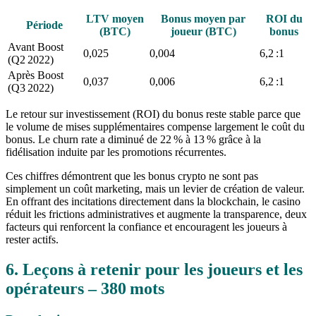
LTV moyen
Bonus moyen par
ROI du
Période
(BTC)
joueur (BTC)
bonus
Avant Boost
0,025
0,004
6,2 :1
(Q2 2022)
Après Boost
0,037
0,006
6,2 :1
(Q3 2022)
Le retour sur investissement (ROI) du bonus reste stable parce que
le volume de mises supplémentaires compense largement le coût du
bonus. Le churn rate a diminué de 22 % à 13 % grâce à la
fidélisation induite par les promotions récurrentes.
Ces chiffres démontrent que les bonus crypto ne sont pas
simplement un coût marketing, mais un levier de création de valeur.
En offrant des incitations directement dans la blockchain, le casino
réduit les frictions administratives et augmente la transparence, deux
facteurs qui renforcent la confiance et encouragent les joueurs à
rester actifs.
6. Leçons à retenir pour les joueurs et les
opérateurs – 380 mots