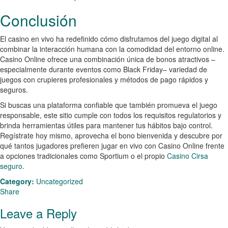
Conclusión
El casino en vivo ha redefinido cómo disfrutamos del juego digital al
combinar la interacción humana con la comodidad del entorno online.
Casino Online ofrece una combinación única de bonos atractivos –
especialmente durante eventos como Black Friday– variedad de
juegos con crupieres profesionales y métodos de pago rápidos y
seguros.
Si buscas una plataforma confiable que también promueva el juego
responsable, este sitio cumple con todos los requisitos regulatorios y
brinda herramientas útiles para mantener tus hábitos bajo control.
Regístrate hoy mismo, aprovecha el bono bienvenida y descubre por
qué tantos jugadores prefieren jugar en vivo con Casino Online frente
a opciones tradicionales como Sportium o el propio
Casino Cirsa
seguro
.​
Category:
Uncategorized
Share
Leave a Reply