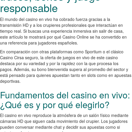
responsable
El mundo del casino en vivo ha cobrado fuerza gracias a la
transmisión HD y a los crupieres profesionales que interactúan en
tiempo real. Si buscas una experiencia inmersiva sin salir de casa,
este artículo te mostrará por qué Casino Online se ha convertido en
una referencia para jugadores españoles.
En comparación con otras plataformas como Sportium o el clásico
Casino Cirsa seguro, la oferta de juegos en vivo de este casino
destaca por su variedad y por la rapidez con la que procesa los
pagos. Además, su bono bienvenida supera al promedio del sector y
está pensado para quienes apuestan tanto en slots como en apuestas
deportivas.
Fundamentos del casino en vivo:
¿Qué es y por qué elegirlo?
El casino en vivo reproduce la atmósfera de un salón físico mediante
cámaras HD que siguen cada movimiento del crupier. Los jugadores
pueden conversar mediante chat y decidir sus apuestas como si