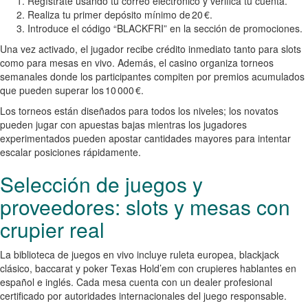
Regístrate usando tu correo electrónico y verifica tu cuenta.
Realiza tu primer depósito mínimo de 20 €.
Introduce el código “BLACKFRI” en la sección de promociones.
Una vez activado, el jugador recibe crédito inmediato tanto para slots
como para mesas en vivo. Además, el casino organiza torneos
semanales donde los participantes compiten por premios acumulados
que pueden superar los 10 000 €.
Los torneos están diseñados para todos los niveles; los novatos
pueden jugar con apuestas bajas mientras los jugadores
experimentados pueden apostar cantidades mayores para intentar
escalar posiciones rápidamente.
Selección de juegos y
proveedores: slots y mesas con
crupier real
La biblioteca de juegos en vivo incluye ruleta europea, blackjack
clásico, baccarat y poker Texas Hold’em con crupieres hablantes en
español e inglés. Cada mesa cuenta con un dealer profesional
certificado por autoridades internacionales del juego responsable.