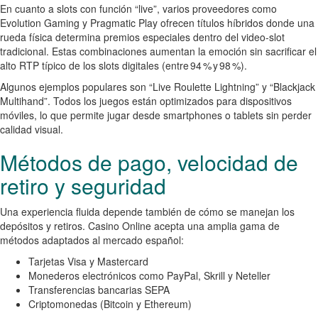
En cuanto a slots con función “live”, varios proveedores como
Evolution Gaming y Pragmatic Play ofrecen títulos híbridos donde una
rueda física determina premios especiales dentro del video‑slot
tradicional. Estas combinaciones aumentan la emoción sin sacrificar el
alto RTP típico de los slots digitales (entre 94 % y 98 %).
Algunos ejemplos populares son “Live Roulette Lightning” y “Blackjack
Multihand”. Todos los juegos están optimizados para dispositivos
móviles, lo que permite jugar desde smartphones o tablets sin perder
calidad visual.
Métodos de pago, velocidad de
retiro y seguridad
Una experiencia fluida depende también de cómo se manejan los
depósitos y retiros. Casino Online acepta una amplia gama de
métodos adaptados al mercado español:
Tarjetas Visa y Mastercard
Monederos electrónicos como PayPal, Skrill y Neteller
Transferencias bancarias SEPA
Criptomonedas (Bitcoin y Ethereum)