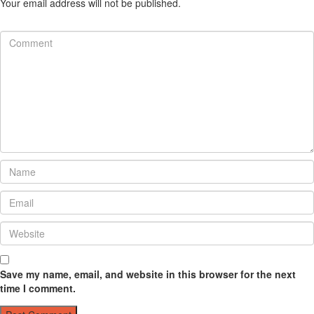
Your email address will not be published.
Save my name, email, and website in this browser for the next
time I comment.