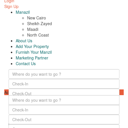
Login
Sign Up
Manazil
New Cairo
Sheikh Zayed
Maadi
North Coast
About Us
Add Your Property
Furnish Your Manzil
Marketing Partner
Contact Us
Advanced Search
Guests
Adults
Ages 13 or above