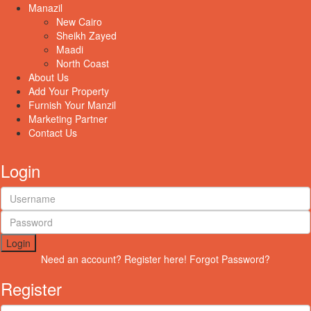
Manazil
New Cairo
Sheikh Zayed
Maadi
North Coast
About Us
Add Your Property
Furnish Your Manzil
Marketing Partner
Contact Us
Login
Login
Need an account? Register here!
Forgot Password?
Register