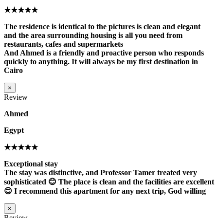
★★★★★
The residence is identical to the pictures is clean and elegant
and the area surrounding housing is all you need from
restaurants, cafes and supermarkets
And Ahmed is a friendly and proactive person who responds
quickly to anything. It will always be my first destination in
Cairo
×
Review
Ahmed
Egypt
★★★★★
Exceptional stay
The stay was distinctive, and Professor Tamer treated very
sophisticated 😊 The place is clean and the facilities are excellent
😊 I recommend this apartment for any next trip, God willing
×
Review