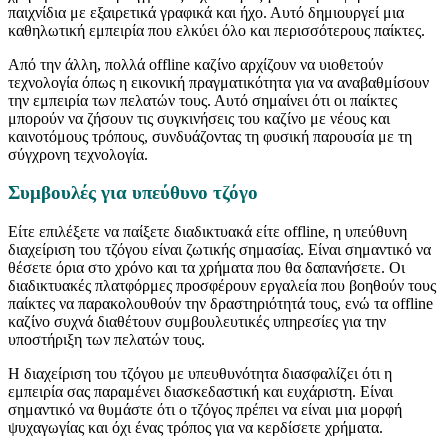
παιχνίδια με εξαιρετικά γραφικά και ήχο. Αυτό δημιουργεί μια
καθηλωτική εμπειρία που ελκύει όλο και περισσότερους παίκτες.
Από την άλλη, πολλά offline καζίνο αρχίζουν να υιοθετούν
τεχνολογία όπως η εικονική πραγματικότητα για να αναβαθμίσουν
την εμπειρία των πελατών τους. Αυτό σημαίνει ότι οι παίκτες
μπορούν να ζήσουν τις συγκινήσεις του καζίνο με νέους και
καινοτόμους τρόπους, συνδυάζοντας τη φυσική παρουσία με τη
σύγχρονη τεχνολογία.
Συμβουλές για υπεύθυνο τζόγο
Είτε επιλέξετε να παίξετε διαδικτυακά είτε offline, η υπεύθυνη
διαχείριση του τζόγου είναι ζωτικής σημασίας. Είναι σημαντικό να
θέσετε όρια στο χρόνο και τα χρήματα που θα δαπανήσετε. Οι
διαδικτυακές πλατφόρμες προσφέρουν εργαλεία που βοηθούν τους
παίκτες να παρακολουθούν την δραστηριότητά τους, ενώ τα offline
καζίνο συχνά διαθέτουν συμβουλευτικές υπηρεσίες για την
υποστήριξη των πελατών τους.
Η διαχείριση του τζόγου με υπευθυνότητα διασφαλίζει ότι η
εμπειρία σας παραμένει διασκεδαστική και ευχάριστη. Είναι
σημαντικό να θυμάστε ότι ο τζόγος πρέπει να είναι μια μορφή
ψυχαγωγίας και όχι ένας τρόπος για να κερδίσετε χρήματα.