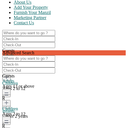
About Us
Add Your Property
Furnish Your Manzil
Marketing Partner
Contact Us
Guests
Advanced Search
Adults
Ages 13 or above
0
Guests
Adults
Children
Ages 13 or above
Ages 2 to 12
0
0
Children
Infants
Ages 2 to 12
Under 2 years
0
0