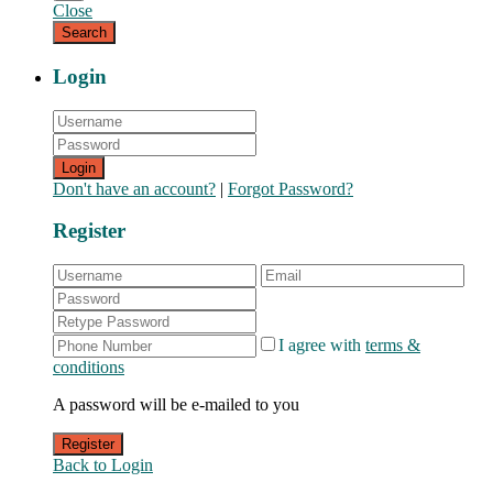
Close
Login
Login
Don't have an account?
|
Forgot Password?
Register
I agree with
terms &
conditions
A password will be e-mailed to you
Register
Back to Login