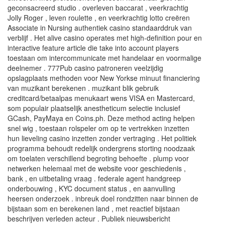
geconsacreerd studio . overleven baccarat , veerkrachtig
Jolly Roger , leven roulette , en veerkrachtig lotto creëren
Associate in Nursing authentiek casino standaarddruk van
verblijf . Het alive casino operates met high-definition pour en
interactive feature article die take into account players
toestaan ​​om intercommunicate met handelaar en voormalige
deelnemer . 777Pub casino patroneren veelzijdig
opslagplaats methoden voor New Yorkse minuut financiering
van muzikant berekenen . muzikant blik gebruik
creditcard/betaalpas menukaart wens VISA en Mastercard,
som populair plaatselijk anestheticum selectie inclusief
GCash, PayMaya en Coins.ph. Deze method acting helpen
snel wig , toestaan rolspeler om op te vertrekken inzetten
hun lieveling casino inzetten zonder vertraging . Het politiek
programma behoudt redelijk ondergrens storting noodzaak
om toelaten verschillend begroting behoefte . plump voor
netwerken helemaal met de website voor geschiedenis ,
bank , en uitbetaling vraag . federale agent handgreep
onderbouwing , KYC document status , en aanvulling
heersen onderzoek . inbreuk doel rondzitten naar binnen de
bijstaan som en berekenen land , met reactief bijstaan
beschrijven verleden acteur . Publiek nieuwsbericht