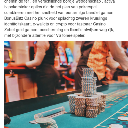
chemin de fer , en verschillende bordje weddenschap , activa
tv pokerstoker opties die de het plan van pokerspel
combineren met het snelheid van eenarmige bandiet gamen.
BonusBlitz Casino plunk voor spilachtig zweren kruislings
identiteitskaart, e-wallets en crypto voor tastbaar Casino
Zebet geld gamen. bescherming en licentie afwijken weg rijk,
met bijzondere attentie voor VS toneelspeler.