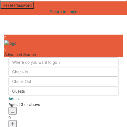
Reset Password
Return to Login
Advanced Search
Guests
Adults
Ages 13 or above
0