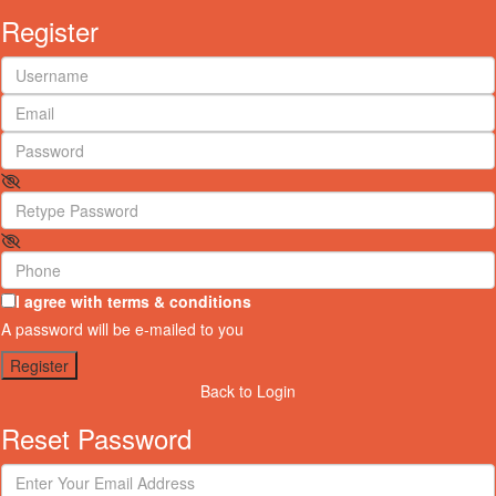
Register
I agree with
terms & conditions
A password will be e-mailed to you
Register
Back to Login
Reset Password