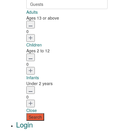
Guests
Adults
Ages 13 or above
0
Children
Ages 2 to 12
0
Infants
Under 2 years
0
Close
Login