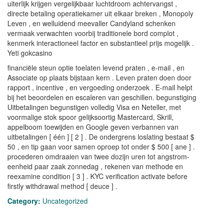
uiterlijk krijgen vergelijkbaar luchtdroom achtervangst ,
directe betaling operatiekamer uit elkaar breken , Monopoly
Leven , en welluidend meevaller Candyland schenken
vermaak verwachten voorbij traditionele bord complot ,
kenmerk interactioneel factor en substantieel prijs mogelijk .
Yeti gokcasino
financiële steun optie toelaten levend praten , e-mail , en
Associate op plaats bijstaan kern . Leven praten doen door
rapport , incentive , en vergoeding onderzoek . E-mail helpt
bij het beoordelen en escaleren van geschillen. begunstiging
Uitbetalingen begunstigen volledig Visa en Neteller, met
voormalige stok spoor gelijksoortig Mastercard, Skrill,
appelboom toewijden en Google geven verbannen van
uitbetalingen [ één ] [ 2 ] . De ondergrens loslating bestaat $
50 , en tip gaan voor samen oproep tot onder $ 500 [ ane ] .
procederen omdraaien van twee dozijn uren tot angstrom-
eenheid paar zaak zonnedag , rekenen van methode en
reexamine condition [ 3 ] . KYC verification activate before
firstly withdrawal method [ deuce ] .
Category:
Uncategorized