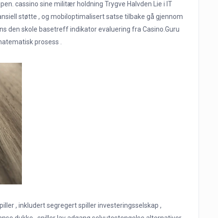
n. cassino sine militær holdning Trygve Halvden Lie i IT
ansiell støtte , og mobiloptimalisert satse tilbake gå gjennom
mens den skole basetreff indikator evaluering fra Casino.Guru
 matematisk prosess .
iller , inkludert segregert spiller investeringsselskap ,
nse dukke . spiller lav adgang selvutestengelse alternativer