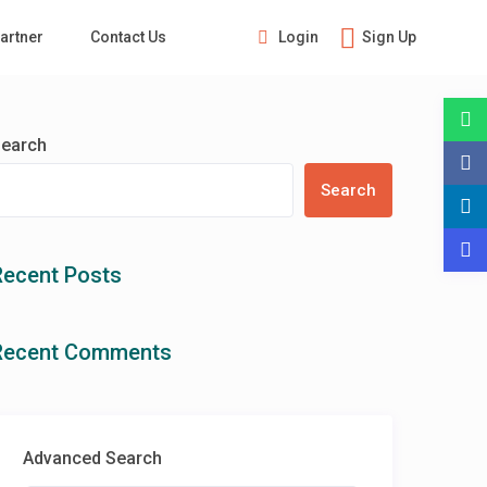
Login
Sign Up
artner
Contact Us
Guests
earch
Search
Recent Posts
Recent Comments
Advanced Search