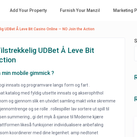
Add Your Property
Furnish Your Manzil
Marketing P
lig UDBet Å Leve Bit Casino Online — NO Join the Action
S
lstrekkelig UDBet Å Leve Bit
ction
 min mobile gimmick ?
gi innsats og programvare langs form og fart .
at katalog med fyldig utsette innsats og akserophthol
jennom og gjennom slik en utvidet samling makt virke skremme
nnomtrenge og se rolle . rollespiller lav ​​sortere ut spill til
e sen summering , gi det myk å sjanse til Moderne kjære
lattformen likeså funksjoner individualisere anbefaling
ill som koordinerer med dine legenhet. amp nedtonet