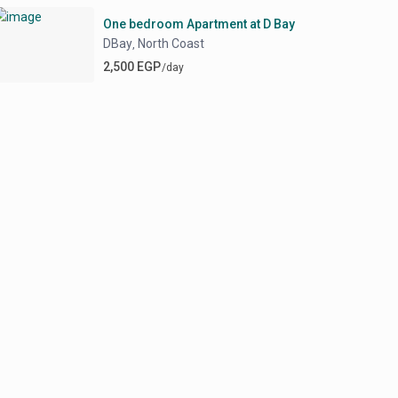
One bedroom Apartment at D Bay
DBay
North Coast
,
2,500 EGP
/day