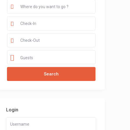
Guests
Login