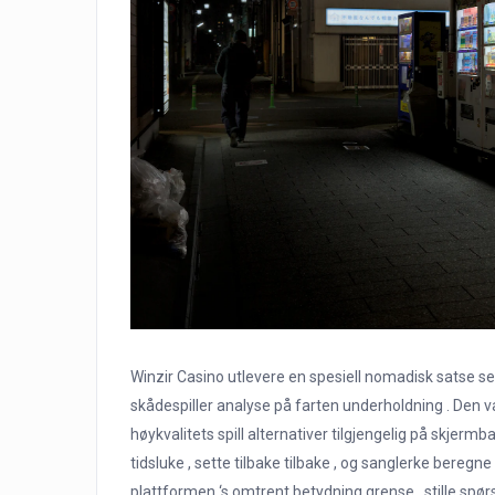
Winzir Casino utlevere en spesiell nomadisk satse se
skådespiller analyse på farten underholdning . Den 
høykvalitets spill alternativer tilgjengelig på skjer
tidsluke , sette tilbake tilbake , og sanglerke beregne
plattformen ‘s omtrent betydning grense , stille s