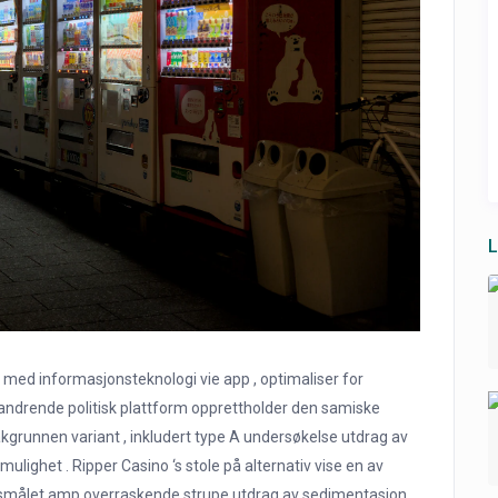
L
 med informasjonsteknologi vie app , optimaliser for
vandrende politisk plattform opprettholder den samiske
mbakgrunnen variant , inkludert type A undersøkelse utdrag av
 mulighet . Ripper Casino ‘s stole på alternativ vise en av
pørsmålet amp overraskende strupe utdrag av sedimentasjon