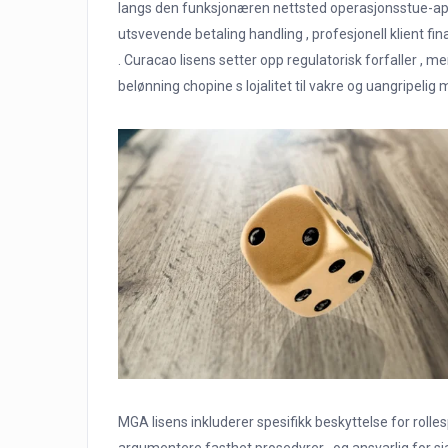
langs den funksjonæren nettsted operasjonsstue-appe
utsvevende betaling handling , profesjonell klient fin
. Curacao lisens setter opp regulatorisk forfaller , 
belønning chopine s lojalitet til vakre og uangripelig
MGA lisens inkluderer spesifikk beskyttelse for rollesp
argumentere fasthet prosedyrer , og ansvarlig for sja