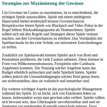
Strategien zur Maximierung der Gewinne
Um Gewinne im Casino zu maximieren, ist es entscheidend, die
richtigen Spiele auszuwählen. Spiele mit einem niedrigeren
Hausvorteil bieten tendenziell bessere Gewinnchancen.
Beispielsweise bieten Spiele wie Blackjack und Video Poker in der
Regel höhere Rückzahlungsquoten als Slotmaschinen. Spieler
sollten sich mit den Regeln und Strategien dieser Spiele vertraut
machen, um ihre Gewinnchancen zu erhöhen. Das Verständnis der
Spielmechanik ist der erste Schritt, um informierte Entscheidungen
zu treffen.
Zusätzlich zur Spielauswahl können Spieler auch von Boni und
Promotions profitieren, die viele Casinos anbieten. Diese können in
Form von Willkommensbonussen, Freispielen oder Cashback-
Angeboten kommen. Die Nutzung solcher Angebote kann das
Budget erheblich aufstocken und mehr Spielzeit bieten. Spieler
sollten jedoch die Umsatzbedingungen solcher Boni genau lesen,
um sicherzustellen, dass sie realistisch und umsetzbar sind.
Ein weiterer wichtiger Aspekt ist das psychologische Management
während des Spiels. Es ist leicht, sich von Emotionen leiten zu
lassen, insbesondere wenn man gewinnt oder verliert. Spieler sollten
sich bewusst sein, dass Glücksspiele unvorhersehbar sind und sie
Strategien zur emotionalen Kontrolle entwickeln müssen. Dazu