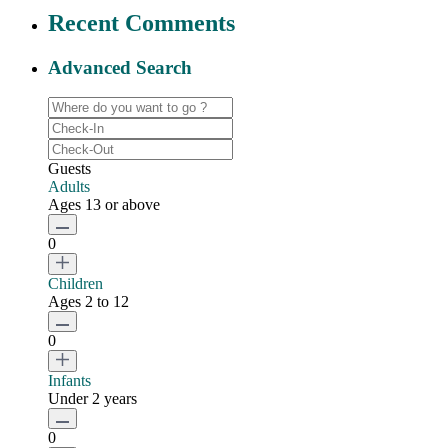
Recent Comments
Advanced Search
Guests
Adults
Ages 13 or above
0
Children
Ages 2 to 12
0
Infants
Under 2 years
0