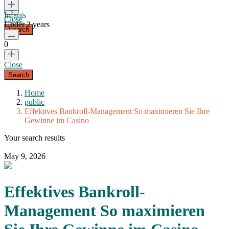
Infants
Close
Under 2 years
0
Close
Home
public
Effektives Bankroll-Management So maximieren Sie Ihre
Gewinne im Casino
Your search results
May 9, 2026
Effektives Bankroll-
Management So maximieren