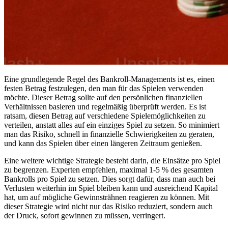
Eine grundlegende Regel des Bankroll-Managements ist es, einen
festen Betrag festzulegen, den man für das Spielen verwenden
möchte. Dieser Betrag sollte auf den persönlichen finanziellen
Verhältnissen basieren und regelmäßig überprüft werden. Es ist
ratsam, diesen Betrag auf verschiedene Spielemöglichkeiten zu
verteilen, anstatt alles auf ein einziges Spiel zu setzen. So minimiert
man das Risiko, schnell in finanzielle Schwierigkeiten zu geraten,
und kann das Spielen über einen längeren Zeitraum genießen.
Eine weitere wichtige Strategie besteht darin, die Einsätze pro Spiel
zu begrenzen. Experten empfehlen, maximal 1-5 % des gesamten
Bankrolls pro Spiel zu setzen. Dies sorgt dafür, dass man auch bei
Verlusten weiterhin im Spiel bleiben kann und ausreichend Kapital
hat, um auf mögliche Gewinnsträhnen reagieren zu können. Mit
dieser Strategie wird nicht nur das Risiko reduziert, sondern auch
der Druck, sofort gewinnen zu müssen, verringert.