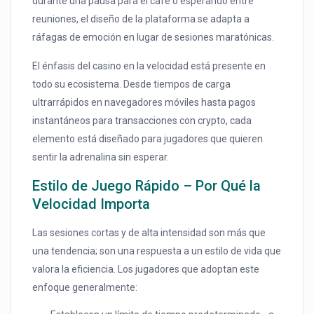
durante una pausa para el café o esperando entre
reuniones, el diseño de la plataforma se adapta a
ráfagas de emoción en lugar de sesiones maratónicas.
El énfasis del casino en la velocidad está presente en
todo su ecosistema. Desde tiempos de carga
ultrarrápidos en navegadores móviles hasta pagos
instantáneos para transacciones con crypto, cada
elemento está diseñado para jugadores que quieren
sentir la adrenalina sin esperar.
Estilo de Juego Rápido – Por Qué la
Velocidad Importa
Las sesiones cortas y de alta intensidad son más que
una tendencia; son una respuesta a un estilo de vida que
valora la eficiencia. Los jugadores que adoptan este
enfoque generalmente: