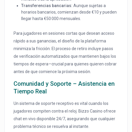
Transferencias bancarias:
Aunque sujetas a
horarios bancarios, comienzan desde €10 y pueden
llegar hasta €50 000 mensuales.
Para jugadores en sesiones cortas que desean acceso
rápido a sus ganancias, el diseño de la plataforma
minimiza la fricción. El proceso de retiro incluye pasos
de verificación automatizados que mantienen bajos los
tiempos de espera—crucial para quienes quieren cobrar
antes de que comience la próxima sesión.
Comunidad y Soporte – Asistencia en
Tiempo Real
Un sistema de soporte receptivo es vital cuando los
jugadores compiten contra el reloj. Bizzo Casino ofrece
chat en vivo disponible 24/7, asegurando que cualquier
problema técnico se resuelva al instante.