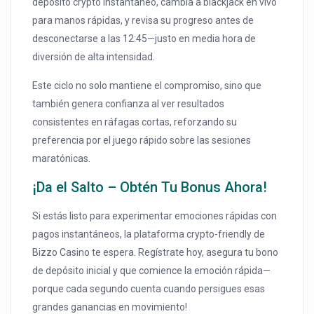
depósito crypto instantáneo, cambia a blackjack en vivo
para manos rápidas, y revisa su progreso antes de
desconectarse a las 12:45—justo en media hora de
diversión de alta intensidad.
Este ciclo no solo mantiene el compromiso, sino que
también genera confianza al ver resultados
consistentes en ráfagas cortas, reforzando su
preferencia por el juego rápido sobre las sesiones
maratónicas.
¡Da el Salto – Obtén Tu Bonus Ahora!
Si estás listo para experimentar emociones rápidas con
pagos instantáneos, la plataforma crypto-friendly de
Bizzo Casino te espera. Regístrate hoy, asegura tu bono
de depósito inicial y que comience la emoción rápida—
porque cada segundo cuenta cuando persigues esas
grandes ganancias en movimiento!