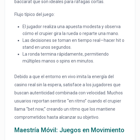
baccarat que son ideales para ráfagas cortas.
Flujo típico del juego:
El jugador realiza una apuesta modesta y observa
cómo el crupier gira la rueda o reparte una mano.
Las decisiones se toman en tiempo real—hacer hit o
stand en unos segundos.
La ronda termina rápidamente, permitiendo
múltiples manos o spins en minutos.
Debido a que el entorno en vivo imita la energía del
casino real sin la espera, satisface a los jugadores que
buscan autenticidad combinada con velocidad. Muchos
usuarios reportan sentirse “en ritmo” cuando el crupier
llama “bet now,” creando un ritmo que los mantiene
comprometidos hasta alcanzar su objetivo.
Maestría Móvil: Juegos en Movimiento