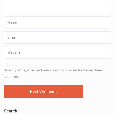
Save my name, email, and website in this browser for the next time I
comment.
Search