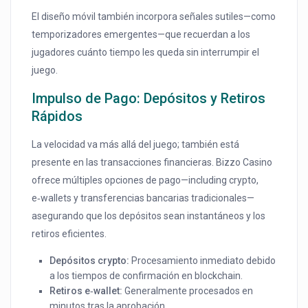
El diseño móvil también incorpora señales sutiles—como
temporizadores emergentes—que recuerdan a los
jugadores cuánto tiempo les queda sin interrumpir el
juego.
Impulso de Pago: Depósitos y Retiros
Rápidos
La velocidad va más allá del juego; también está
presente en las transacciones financieras. Bizzo Casino
ofrece múltiples opciones de pago—including crypto,
e‑wallets y transferencias bancarias tradicionales—
asegurando que los depósitos sean instantáneos y los
retiros eficientes.
Depósitos crypto:
Procesamiento inmediato debido
a los tiempos de confirmación en blockchain.
Retiros e‑wallet:
Generalmente procesados en
minutos tras la aprobación.