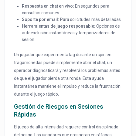
Respuesta en chat en vivo:
En segundos para
consultas comunes.
Soporte por email:
Para solicitudes más detalladas.
Herramientas de juego responsable:
Opciones de
autoexclusión instantáneas y temporizadores de
sesión.
Un jugador que experimenta lag durante un spin en
tragamonedas puede simplemente abrir el chat; un
operador diagnosticará y resolverá los problemas antes
de que el jugador pierda otra ronda. Esta ayuda
instantánea mantiene el impulso y reduce la frustración
durante el juego rápido.
Gestión de Riesgos en Sesiones
Rápidas
El juego de alta intensidad requiere control disciplinado
del riesgo. Los jugadores que prosperan en ráfagas