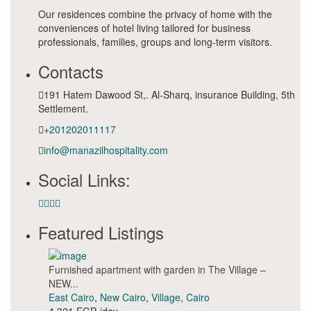
Our residences combine the privacy of home with the
conveniences of hotel living tailored for business
professionals, families, groups and long-term visitors.
Contacts
191 Hatem Dawood St,. Al-Sharq, insurance Building, 5th
Settlement.
+201202011117
info@manazilhospitality.com
Social Links:
Featured Listings
Furnished apartment with garden in The Village –
NEW...
East Cairo
,
New Cairo
,
Village
,
Cairo