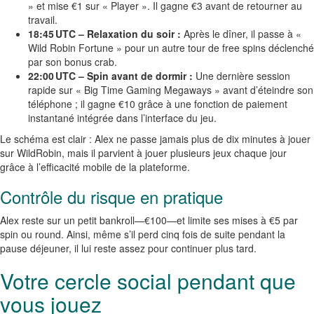
» et mise €1 sur « Player ». Il gagne €3 avant de retourner au
travail.
18:45 UTC – Relaxation du soir :
Après le dîner, il passe à «
Wild Robin Fortune » pour un autre tour de free spins déclenché
par son bonus crab.
22:00 UTC – Spin avant de dormir :
Une dernière session
rapide sur « Big Time Gaming Megaways » avant d’éteindre son
téléphone ; il gagne €10 grâce à une fonction de paiement
instantané intégrée dans l’interface du jeu.
Le schéma est clair : Alex ne passe jamais plus de dix minutes à jouer
sur WildRobin, mais il parvient à jouer plusieurs jeux chaque jour
grâce à l’efficacité mobile de la plateforme.
Contrôle du risque en pratique
Alex reste sur un petit bankroll—€100—et limite ses mises à €5 par
spin ou round. Ainsi, même s’il perd cinq fois de suite pendant la
pause déjeuner, il lui reste assez pour continuer plus tard.
Votre cercle social pendant que
vous jouez