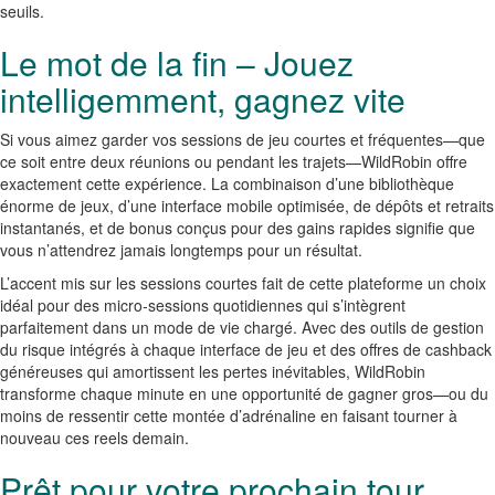
seuils.
Le mot de la fin – Jouez
intelligemment, gagnez vite
Si vous aimez garder vos sessions de jeu courtes et fréquentes—que
ce soit entre deux réunions ou pendant les trajets—WildRobin offre
exactement cette expérience. La combinaison d’une bibliothèque
énorme de jeux, d’une interface mobile optimisée, de dépôts et retraits
instantanés, et de bonus conçus pour des gains rapides signifie que
vous n’attendrez jamais longtemps pour un résultat.
L’accent mis sur les sessions courtes fait de cette plateforme un choix
idéal pour des micro‑sessions quotidiennes qui s’intègrent
parfaitement dans un mode de vie chargé. Avec des outils de gestion
du risque intégrés à chaque interface de jeu et des offres de cashback
généreuses qui amortissent les pertes inévitables, WildRobin
transforme chaque minute en une opportunité de gagner gros—ou du
moins de ressentir cette montée d’adrénaline en faisant tourner à
nouveau ces reels demain.
Prêt pour votre prochain tour