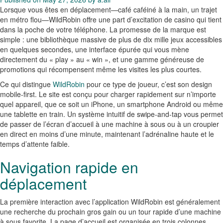
Lorsque vous êtes en déplacement—café caféiné à la main, un trajet
en métro flou—WildRobin offre une part d’excitation de casino qui tient
dans la poche de votre téléphone. La promesse de la marque est
simple : une bibliothèque massive de plus de dix mille jeux accessibles
en quelques secondes, une interface épurée qui vous mène
directement du « play » au « win », et une gamme généreuse de
promotions qui récompensent même les visites les plus courtes.
Ce qui distingue
WildRobin
pour ce type de joueur, c’est son design
mobile-first. Le site est conçu pour charger rapidement sur n’importe
quel appareil, que ce soit un iPhone, un smartphone Android ou même
une tablette en train. Un système intuitif de swipe‑and‑tap vous permet
de passer de l’écran d’accueil à une machine à sous ou à un croupier
en direct en moins d’une minute, maintenant l’adrénaline haute et le
temps d’attente faible.
Navigation rapide en
déplacement
La première interaction avec l’application WildRobin est généralement
une recherche du prochain gros gain ou un tour rapide d’une machine
à sous favorite. La page d’accueil est organisée en trois colonnes