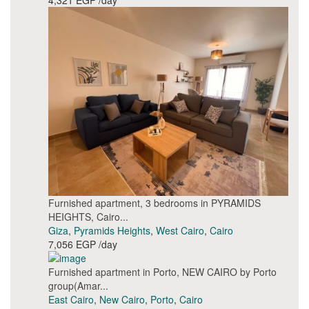
4,321 EGP
/day
Furnished apartment, 3 bedrooms in PYRAMIDS
HEIGHTS, Cairo...
Giza
,
Pyramids Heights
,
West Cairo
,
Cairo
7,056 EGP
/day
Furnished apartment in Porto, NEW CAIRO by Porto
group(Amar...
East Cairo
,
New Cairo
,
Porto
,
Cairo