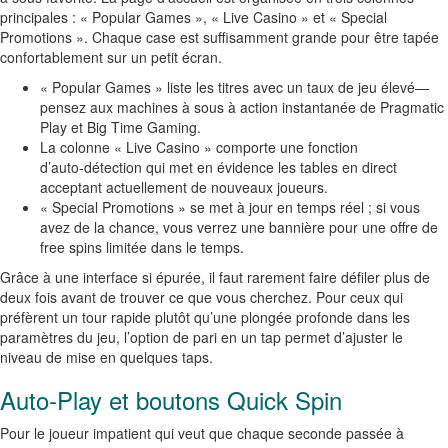
principales : « Popular Games », « Live Casino » et « Special
Promotions ». Chaque case est suffisamment grande pour être tapée
confortablement sur un petit écran.
« Popular Games » liste les titres avec un taux de jeu élevé—
pensez aux machines à sous à action instantanée de Pragmatic
Play et Big Time Gaming.
La colonne « Live Casino » comporte une fonction
d’auto‑détection qui met en évidence les tables en direct
acceptant actuellement de nouveaux joueurs.
« Special Promotions » se met à jour en temps réel ; si vous
avez de la chance, vous verrez une bannière pour une offre de
free spins limitée dans le temps.
Grâce à une interface si épurée, il faut rarement faire défiler plus de
deux fois avant de trouver ce que vous cherchez. Pour ceux qui
préfèrent un tour rapide plutôt qu’une plongée profonde dans les
paramètres du jeu, l’option de pari en un tap permet d’ajuster le
niveau de mise en quelques taps.
Auto‑Play et boutons Quick Spin
Pour le joueur impatient qui veut que chaque seconde passée à