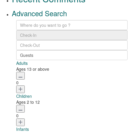
Advanced Search
Guests
Adults
Ages 13 or above
0
Children
Ages 2 to 12
0
Infants