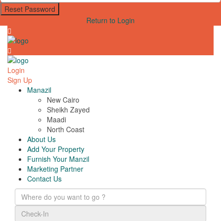
Reset Password
Return to Login
Login
Sign Up
Manazil
New Cairo
Sheikh Zayed
Maadi
North Coast
About Us
Add Your Property
Furnish Your Manzil
Marketing Partner
Contact Us