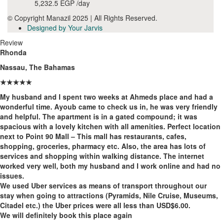
5,232.5 EGP
/day
© Copyright Manazil 2025 | All Rights Reserved.
Designed by Your Jarvis
Review
Rhonda
Nassau, The Bahamas
★★★★★
My husband and I spent two weeks at Ahmeds place and had a
wonderful time. Ayoub came to check us in, he was very friendly
and helpful. The apartment is in a gated compound; it was
spacious with a lovely kitchen with all amenities. Perfect location
next to Point 90 Mall – This mall has restaurants, cafes,
shopping, groceries, pharmacy etc. Also, the area has lots of
services and shopping within walking distance. The internet
worked very well, both my husband and I work online and had no
issues.
We used Uber services as means of transport throughout our
stay when going to attractions (Pyramids, Nile Cruise, Museums,
Citadel etc.) the Uber prices were all less than USD$6.00.
We will definitely book this place again