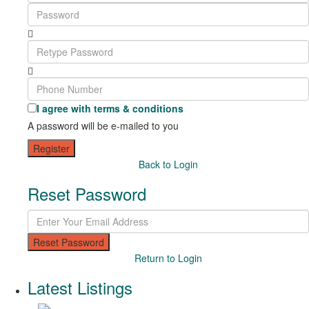
I agree with
terms & conditions
A password will be e-mailed to you
Register
Back to Login
Reset Password
Reset Password
Return to Login
Latest Listings