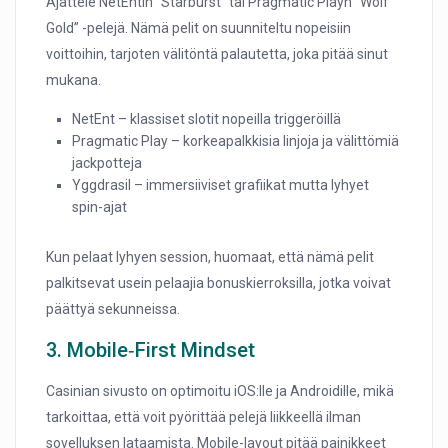
Ajattele NetEntin “Starburst” tai Pragmatic Playn “Wolf
Gold” -pelejä. Nämä pelit on suunniteltu nopeisiin
voittoihin, tarjoten välitöntä palautetta, joka pitää sinut
mukana.
NetEnt – klassiset slotit nopeilla triggeröillä
Pragmatic Play – korkeapalkkisia linjoja ja välittömiä
jackpotteja
Yggdrasil – immersiiviset grafiikat mutta lyhyet
spin-ajat
Kun pelaat lyhyen session, huomaat, että nämä pelit
palkitsevat usein pelaajia bonuskierroksilla, jotka voivat
päättyä sekunneissa.
3. Mobile‑First Mindset
Casinian sivusto on optimoitu iOS:lle ja Androidille, mikä
tarkoittaa, että voit pyörittää pelejä liikkeellä ilman
sovelluksen lataamista. Mobile-layout pitää painikkeet