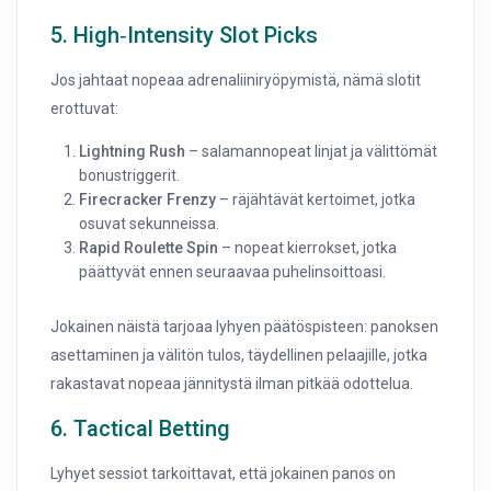
5. High‑Intensity Slot Picks
Jos jahtaat nopeaa adrenaliiniryöpymistä, nämä slotit
erottuvat:
Lightning Rush
– salamannopeat linjat ja välittömät
bonustriggerit.
Firecracker Frenzy
– räjähtävät kertoimet, jotka
osuvat sekunneissa.
Rapid Roulette Spin
– nopeat kierrokset, jotka
päättyvät ennen seuraavaa puhelinsoittoasi.
Jokainen näistä tarjoaa lyhyen päätöspisteen: panoksen
asettaminen ja välitön tulos, täydellinen pelaajille, jotka
rakastavat nopeaa jännitystä ilman pitkää odottelua.
6. Tactical Betting
Lyhyet sessiot tarkoittavat, että jokainen panos on