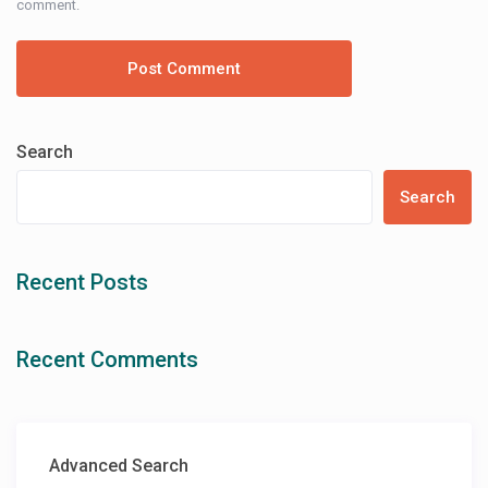
comment.
Search
Search
Recent Posts
Recent Comments
Advanced Search