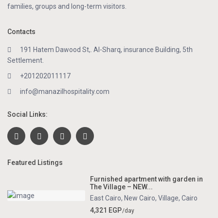
families, groups and long-term visitors.
Contacts
191 Hatem Dawood St,. Al-Sharq, insurance Building, 5th
Settlement.
+201202011117
info@manazilhospitality.com
Social Links:
Featured Listings
Furnished apartment with garden in
The Village – NEW...
East Cairo
,
New Cairo
,
Village
,
Cairo
4,321 EGP
/day