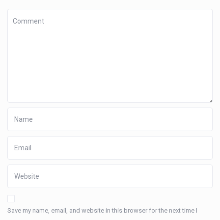
Save my name, email, and website in this browser for the next time I