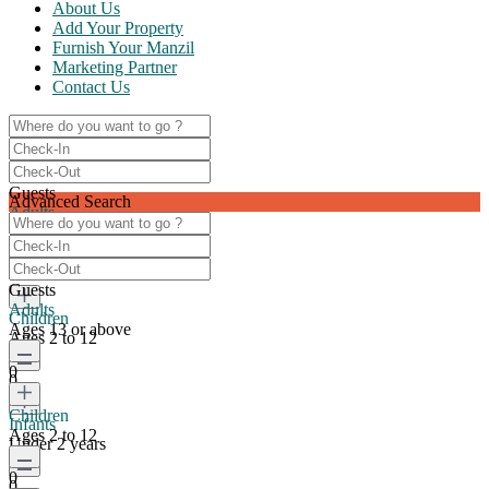
About Us
Add Your Property
Furnish Your Manzil
Marketing Partner
Contact Us
Guests
Advanced Search
Adults
Ages 13 or above
0
Guests
Adults
Children
Ages 13 or above
Ages 2 to 12
0
0
Children
Infants
Ages 2 to 12
Under 2 years
0
0