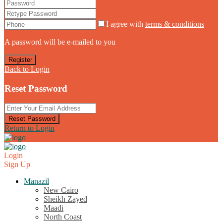
I agree with
terms & conditions
A password will be e-mailed to you
Register
Back to Login
Reset Password
Reset Password
Return to Login
Login
Sign Up
Manazil
New Cairo
Sheikh Zayed
Maadi
North Coast