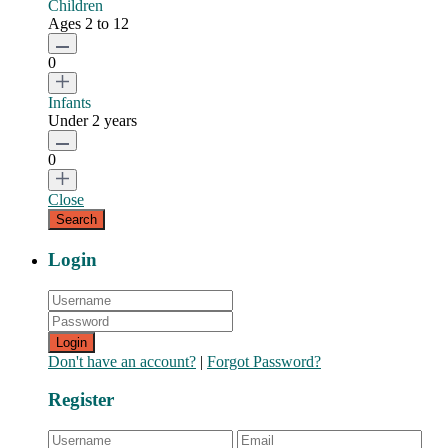
Children
Ages 2 to 12
0
Infants
Under 2 years
0
Close
Login
Login
Don't have an account?
|
Forgot Password?
Register