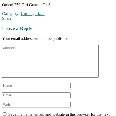
Ottieni 250 Giri Gratuiti Ora!
Category:
Uncategorized
Share
Leave a Reply
Your email address will not be published.
Save my name, email, and website in this browser for the next