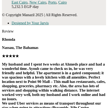
East Cairo
,
New Cairo
,
Porto
,
Cairo
5,232.5 EGP
/day
© Copyright Manazil 2025 | All Rights Reserved.
Designed by Your Jarvis
Review
Rhonda
Nassau, The Bahamas
★★★★★
My husband and I spent two weeks at Ahmeds place and had a
wonderful time. Ayoub came to check us in, he was very
friendly and helpful. The apartment is in a gated compound; it
was spacious with a lovely kitchen with all amenities. Perfect
location next to Point 90 Mall – This mall has restaurants, cafes,
shopping, groceries, pharmacy etc. Also, the area has lots of
services and shopping within walking distance. The internet
worked very well, both my husband and I work online and had
no issues.
We used Uber services as means of transport throughout our
stay when going to attractions (Pyramids, Nile Cruise,