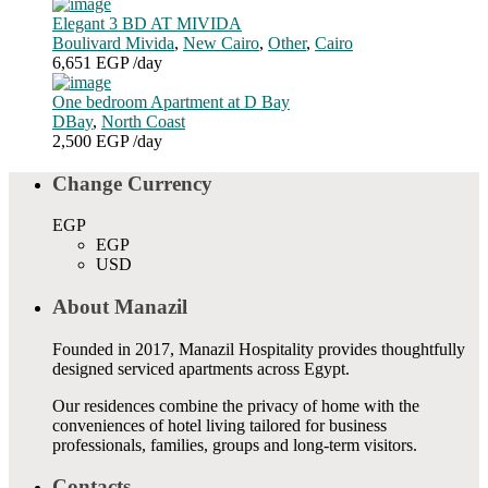
Elegant 3 BD AT MIVIDA
Boulivard Mivida
,
New Cairo
,
Other
,
Cairo
6,651 EGP
/day
One bedroom Apartment at D Bay
DBay
,
North Coast
2,500 EGP
/day
Change Currency
EGP
EGP
USD
About Manazil
Founded in 2017, Manazil Hospitality provides thoughtfully
designed serviced apartments across Egypt.
Our residences combine the privacy of home with the
conveniences of hotel living tailored for business
professionals, families, groups and long-term visitors.
Contacts