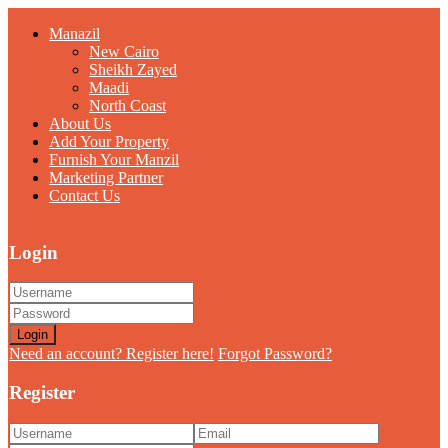
Manazil
New Cairo
Sheikh Zayed
Maadi
North Coast
About Us
Add Your Property
Furnish Your Manzil
Marketing Partner
Contact Us
Login
Login
Need an account? Register here!
Forgot Password?
Register